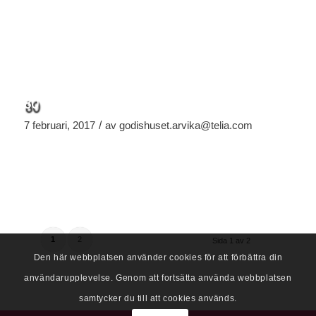
80
/
7 februari, 2017
av
godishuset.arvika@telia.com
1
2
Sida 1 av 2
Den här webbplatsen använder cookies för att förbättra din
användarupplevelse. Genom att fortsätta använda webbplatsen
samtycker du till att cookies används.