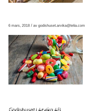
/
6 mars, 2018
av
godishuset.arvika@telia.com
Godishuset i Arvika AB