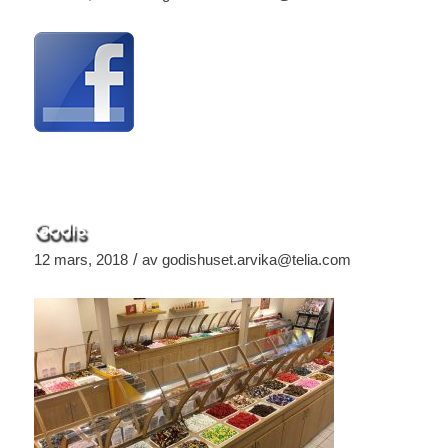
Godis
/
12 mars, 2018
av
godishuset.arvika@telia.com