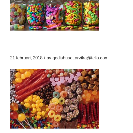
/
21 februari, 2018
av
godishuset.arvika@telia.com