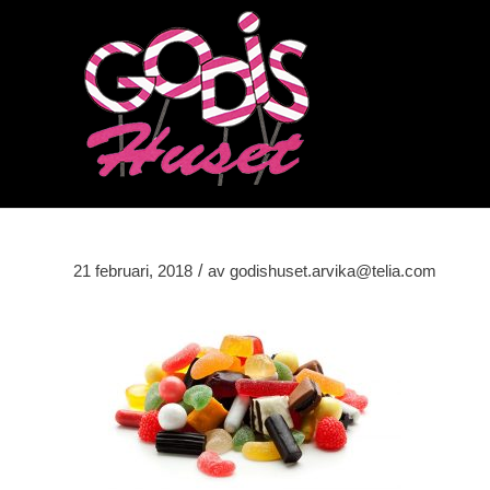
/
21 februari, 2018
av
godishuset.arvika@telia.com